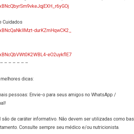
tTVxBNcQbyrSm9vkeJqjEXH_r6yGOj
e Cuidados
tTVxBNcQaNkllMzt-durKZmHqwCK2_
tTVxBNcQbVWt0K2WBL4-eO2uykflE7
 – – – – – – –
melhores dicas:
is pessoas: Envie-o para seus amigos no WhatsApp /
al!
 são de caráter informativo. Não devem ser utilizadas como ba
atamento. Consulte sempre seu médico e/ou nutricionista.