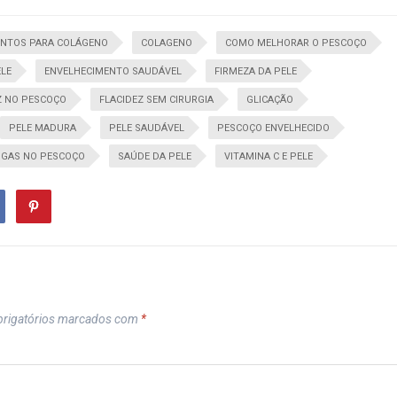
ENTOS PARA COLÁGENO
COLAGENO
COMO MELHORAR O PESCOÇO
LE
ENVELHECIMENTO SAUDÁVEL
FIRMEZA DA PELE
Z NO PESCOÇO
FLACIDEZ SEM CIRURGIA
GLICAÇÃO
PELE MADURA
PELE SAUDÁVEL
PESCOÇO ENVELHECIDO
GAS NO PESCOÇO
SAÚDE DA PELE
VITAMINA C E PELE
rigatórios marcados com
*