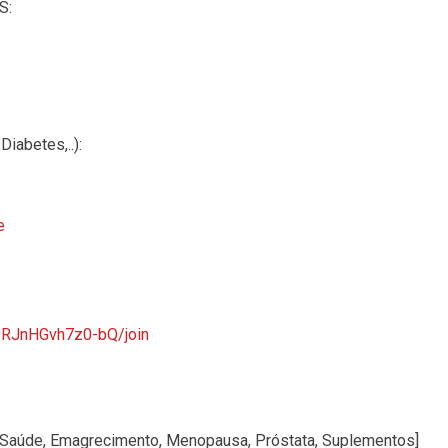
S:
iabetes,..):
e
yRJnHGvh7z0-bQ/join
Saúde, Emagrecimento, Menopausa, Próstata, Suplementos]