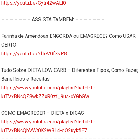
https://youtu.be/Gytr42wALl0
– – – – – – – ASSISTA TAMBÉM: – – – – – – –
Farinha de Amêndoas ENGORDA ou EMAGRECE? Como USAR
CERTO!
https://youtu.be/YfteVGfXvP8
Tudo Sobre DIETA LOW CARB – Diferentes Tipos, Como Fazer,
Benefícios e Receitas
https://www.youtube.com/playlist?list=PL-
ktTVxBNcQZ8wkZZxR0zf_9us-cYGbGW
COMO EMAGRECER – DIETA e DICAS
https://www.youtube.com/playlist?list=PL-
ktTVxBNcQbVWt0K2WBL4-eO2uykflE7
– – – – – – – – – – – – – – – – – – – – – – – – – – – – – – –