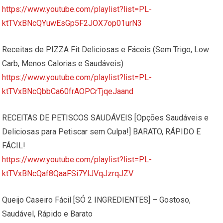
https://www.youtube.com/playlist?list=PL-
ktTVxBNcQYuwEsGp5F2JOX7op01urN3
Receitas de PIZZA Fit Deliciosas e Fáceis (Sem Trigo, Low
Carb, Menos Calorias e Saudáveis)
https://www.youtube.com/playlist?list=PL-
ktTVxBNcQbbCa60frAOPCrTjqeJaand
RECEITAS DE PETISCOS SAUDÁVEIS [Opções Saudáveis e
Deliciosas para Petiscar sem Culpa!] BARATO, RÁPIDO E
FÁCIL!
https://www.youtube.com/playlist?list=PL-
ktTVxBNcQaf8QaaFSi7YlJVqJzrqJZV
Queijo Caseiro Fácil [SÓ 2 INGREDIENTES] – Gostoso,
Saudável, Rápido e Barato