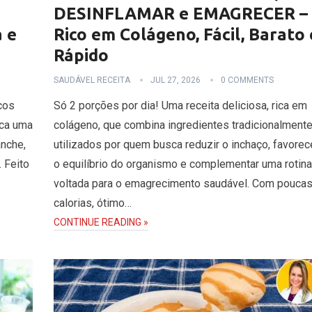
DESINFLAMAR e EMAGRECER –
 e
Rico em Colágeno, Fácil, Barato 
Rápido
SAUDÁVEL RECEITA
JUL 27, 2026
0 COMMENTS
cos
Só 2 porções por dia! Uma receita deliciosa, rica em
sca uma
colágeno, que combina ingredientes tradicionalment
anche,
utilizados por quem busca reduzir o inchaço, favorec
. Feito
o equilíbrio do organismo e complementar uma rotina
voltada para o emagrecimento saudável. Com pouca
calorias, ótimo…
CONTINUE READING »