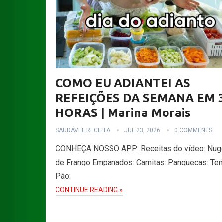
COMO EU ADIANTEI AS
REFEIÇÕES DA SEMANA EM 
HORAS | Marina Morais
SAUDÁVEL RECEITA
JUL 23, 2026
0 COMMENTS
CONHEÇA NOSSO APP: Receitas do vídeo: Nug
de Frango Empanados: Carnitas: Panquecas: Te
Pão:
CONTINUE READING »