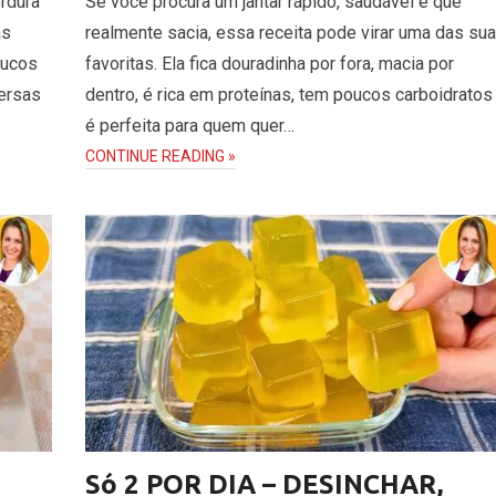
ordura
Se você procura um jantar rápido, saudável e que
as
realmente sacia, essa receita pode virar uma das su
oucos
favoritas. Ela fica douradinha por fora, macia por
versas
dentro, é rica em proteínas, tem poucos carboidratos
é perfeita para quem quer…
CONTINUE READING »
Só 2 POR DIA – DESINCHAR,