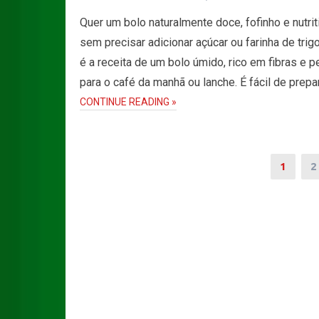
Quer um bolo naturalmente doce, fofinho e nutrit
sem precisar adicionar açúcar ou farinha de trig
é a receita de um bolo úmido, rico em fibras e p
para o café da manhã ou lanche. É fácil de prepa
CONTINUE READING »
Paginação
1
2
dos
conteúdos