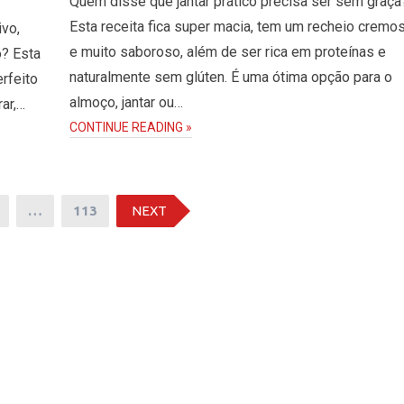
Quem disse que jantar prático precisa ser sem graça
Esta receita fica super macia, tem um recheio cremo
ivo,
e muito saboroso, além de ser rica em proteínas e
o? Esta
naturalmente sem glúten. É uma ótima opção para o
erfeito
almoço, jantar ou…
rar,…
CONTINUE READING »
…
113
NEXT