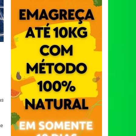
as
de