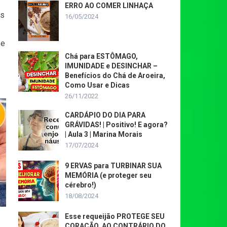
ERRO AO COMER LINHAÇA
as
16/05/2024
 e
Chá para ESTÔMAGO,
IMUNIDADE e DESINCHAR –
Benefícios do Chá de Aroeira,
Como Usar e Dicas
26/11/2022
CARDÁPIO DO DIA PARA
GRÁVIDAS! | Positivo! E agora?
| Aula 3 | Marina Morais
17/07/2024
9 ERVAS para TURBINAR SUA
MEMÓRIA (e proteger seu
cérebro!)
18/08/2024
Esse requeijão PROTEGE SEU
CORAÇÃO, AO CONTRÁRIO DO