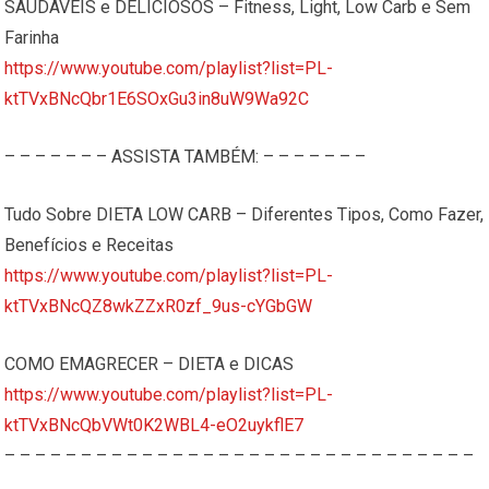
SAUDÁVEIS e DELICIOSOS – Fitness, Light, Low Carb e Sem
Farinha
https://www.youtube.com/playlist?list=PL-
ktTVxBNcQbr1E6SOxGu3in8uW9Wa92C
– – – – – – – ASSISTA TAMBÉM: – – – – – – –
Tudo Sobre DIETA LOW CARB – Diferentes Tipos, Como Fazer,
Benefícios e Receitas
https://www.youtube.com/playlist?list=PL-
ktTVxBNcQZ8wkZZxR0zf_9us-cYGbGW
COMO EMAGRECER – DIETA e DICAS
https://www.youtube.com/playlist?list=PL-
ktTVxBNcQbVWt0K2WBL4-eO2uykflE7
– – – – – – – – – – – – – – – – – – – – – – – – – – – – – – –