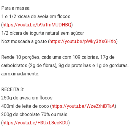
Para a massa:
1 e 1/2 xícara de aveia em flocos
(
https://youtu.be/b9aTmMUDHBQ
)
1/2 xícara de iogurte natural sem açúcar
Noz moscada a gosto (
https://youtu.be/pWky3XsGHXo
)
Rende 10 porções, cada uma com 109 calorias, 17g de
carboidratos (2g de fibras), 8g de proteínas e 1g de gorduras,
aproximadamente.
RECEITA 3:
250g de aveia em flocos
400ml de leite de coco (
https://youtu.be/WzeZrhiBTaA
)
200g de chocolate 70% ou mais
(
https://youtu.be/H3UxL8ecKDU
)