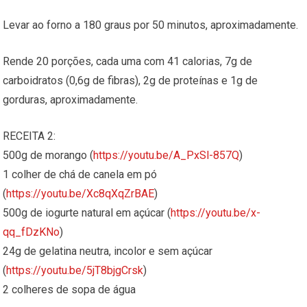
Levar ao forno a 180 graus por 50 minutos, aproximadamente.
Rende 20 porções, cada uma com 41 calorias, 7g de
carboidratos (0,6g de fibras), 2g de proteínas e 1g de
gorduras, aproximadamente.
RECEITA 2:
500g de morango (
https://youtu.be/A_PxSl-857Q
)
1 colher de chá de canela em pó
(
https://youtu.be/Xc8qXqZrBAE
)
500g de iogurte natural em açúcar (
https://youtu.be/x-
qq_fDzKNo
)
24g de gelatina neutra, incolor e sem açúcar
(
https://youtu.be/5jT8bjgCrsk
)
2 colheres de sopa de água