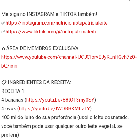
Me siga no INSTAGRAM e TIKTOK também!
✅
https://instagram.com/nutricionistapatricialeite
✅
https://www.tiktok.com/@nutripatricialeite
🔥ÁREA DE MEMBROS EXCLUSIVA:
https://www.youtube.com/channel/UCJCIbrvEJyRJnHGvh7z0-
bQ/join
📋 INGREDIENTES DA RECEITA:
RECEITA 1:
4 bananas (
https://youtu.be/88tOT3my0SY
)
4 ovos (
https://youtu.be/IWOBBXMLzTY
)
400 ml de leite de sua preferência (usei o leite desnatado,
você também pode usar qualquer outro leite vegetal, se
preferir)