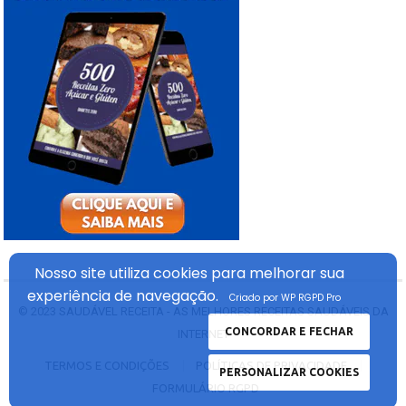
Nosso site utiliza cookies
para melhorar sua
experiência
de navegação.
Criado por WP RGPD Pro
© 2023
SAUDÁVEL RECEITA - AS MELHORES RECEITAS SAUDÁVEIS DA
CONCORDAR E FECHAR
INTERNET
TERMOS E CONDIÇÕES
POLÍTICAS DE PRIVACIDADE
PERSONALIZAR COOKIES
FORMULÁRIO RGPD