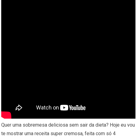
Quer uma sobremesa deliciosa sem sair da dieta? Hoje eu vou
te mostrar uma receita super cremosa, feita com só 4