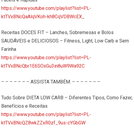
https://www.youtube.com/playlist?list=PL-
ktTVxBNcQaAlqVKoh-kh8CqVDBWcEX_
Receitas DOCES FIT – Lanches, Sobremesas e Bolos
SAUDÁVEIS e DELICIOSOS – Fitness, Light, Low Carb e Sem
Farinha
https://www.youtube.com/playlist?list=PL-
ktTVxBNcQbr1E6SOxGu3in8uW9Wa92C
– – – – – – – ASSISTA TAMBÉM: – – – – – – –
Tudo Sobre DIETA LOW CARB – Diferentes Tipos, Como Fazer,
Benefícios e Receitas
https://www.youtube.com/playlist?list=PL-
ktTVxBNcQZ8wkZZxR0zf_9us-cYGbGW