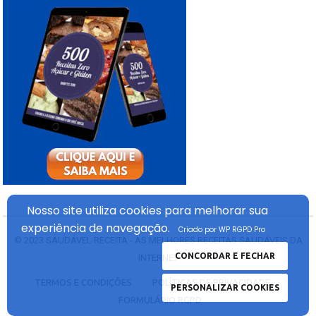
Nosso site utiliza cookies
para melhorar sua
experiência
de navegação.
Criado por WP RGPD Pro
© 2023
SAUDÁVEL RECEITA - AS MELHORES RECEITAS SAUDÁVEIS DA
CONCORDAR E FECHAR
INTERNET
TERMOS E CONDIÇÕES
POLÍTICAS DE PRIVACIDADE
PERSONALIZAR COOKIES
FORMULÁRIO RGPD