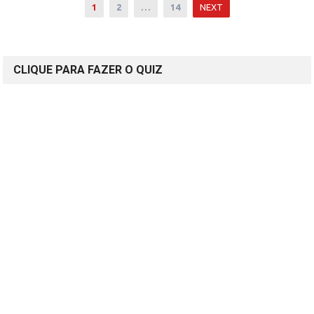
Paginação
1
2
…
14
NEXT
dos
conteúdos
CLIQUE PARA FAZER O QUIZ