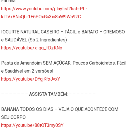
Farinha
https://www.youtube.com/playlist?list=PL-
ktTVxBNcQbr1E6SOxGu3in8uW9Wa92C
IOGURTE NATURAL CASEIRO – FÁCIL e BARATO – CREMOSO
e SAUDÁVEL (Só 2 Ingredientes)
https://youtu.be/x-qq_fDzKNo
Pasta de Amendoim SEM AÇÚCAR, Poucos Carboidratos, Fácil
e Saudável em 2 versões!
https://youtu.be/DYgjKfxJvxY
– – – – – – – ASSISTA TAMBÉM: – – – – – – –
BANANA TODOS OS DIAS – VEJA O QUE ACONTECE COM
SEU CORPO
https://youtu.be/88tOT3my0SY