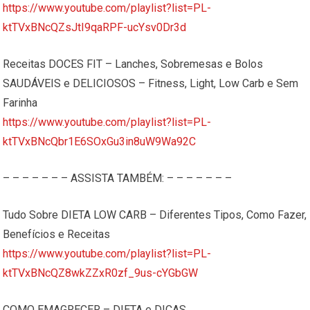
https://www.youtube.com/playlist?list=PL-
ktTVxBNcQZsJtI9qaRPF-ucYsv0Dr3d
Receitas DOCES FIT – Lanches, Sobremesas e Bolos
SAUDÁVEIS e DELICIOSOS – Fitness, Light, Low Carb e Sem
Farinha
https://www.youtube.com/playlist?list=PL-
ktTVxBNcQbr1E6SOxGu3in8uW9Wa92C
– – – – – – – ASSISTA TAMBÉM: – – – – – – –
Tudo Sobre DIETA LOW CARB – Diferentes Tipos, Como Fazer,
Benefícios e Receitas
https://www.youtube.com/playlist?list=PL-
ktTVxBNcQZ8wkZZxR0zf_9us-cYGbGW
COMO EMAGRECER – DIETA e DICAS