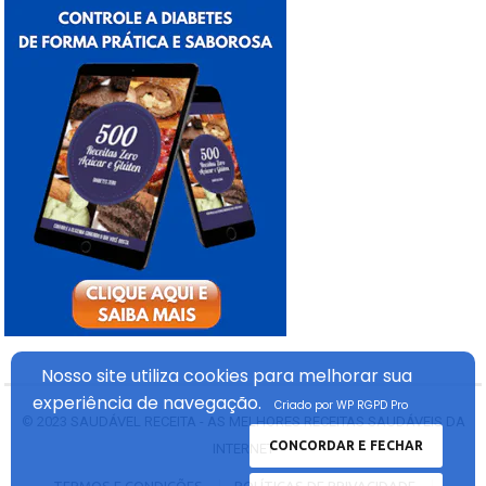
Nosso site utiliza cookies
para melhorar sua
experiência
de navegação.
Criado por WP RGPD Pro
© 2023
SAUDÁVEL RECEITA - AS MELHORES RECEITAS SAUDÁVEIS DA
CONCORDAR E FECHAR
INTERNET