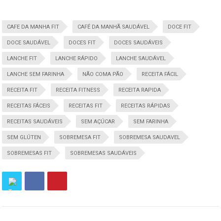
CAFE DA MANHA FIT
CAFÉ DA MANHÃ SAUDÁVEL
DOCE FIT
DOCE SAUDÁVEL
DOCES FIT
DOCES SAUDÁVEIS
LANCHE FIT
LANCHE RÁPIDO
LANCHE SAUDÁVEL
LANCHE SEM FARINHA
NÃO COMA PÃO
RECEITA FÁCIL
RECEITA FIT
RECEITA FITNESS
RECEITA RAPIDA
RECEITAS FÁCEIS
RECEITAS FIT
RECEITAS RÁPIDAS
RECEITAS SAUDÁVEIS
SEM AÇÚCAR
SEM FARINHA
SEM GLÚTEN
SOBREMESA FIT
SOBREMESA SAUDAVEL
SOBREMESAS FIT
SOBREMESAS SAUDÁVEIS